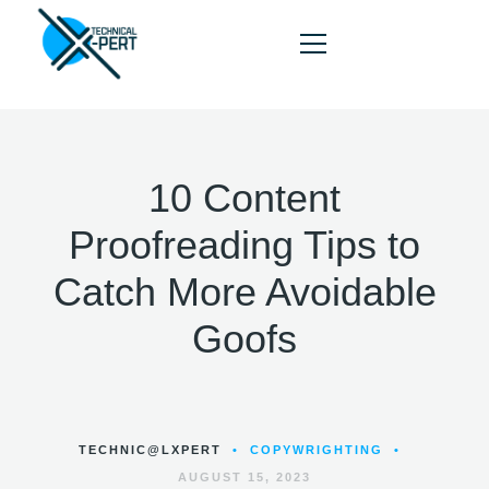
10 Content
HOME
Proofreading Tips to
ABOUT
Catch More Avoidable
SERVICES
Goofs
PORTFOLIO
BLOG
CONTACT
TECHNIC@LXPERT
•
COPYWRIGHTING
•
AUGUST 15, 2023