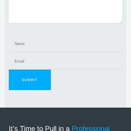
SUBMIT
It’s Time to Pull in
a
Professional